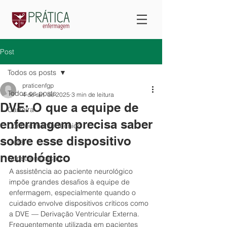
Post
Todos os posts
praticenfgp
Todos os posts
4 de set. de 2025
3 min de leitura
DVE: O que a equipe de
Carreira
enfermagem precisa saber
Conhecimento Técnico
sobre esse dispositivo
Geral
neurológico
Conscientização
A assistência ao paciente neurológico 
impõe grandes desafios à equipe de 
enfermagem, especialmente quando o 
cuidado envolve dispositivos críticos como 
a DVE — Derivação Ventricular Externa. 
Frequentemente utilizada em pacientes 