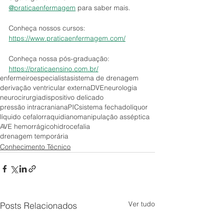
@praticaenfermagem
 para saber mais.
Conheça nossos cursos: 
https://www.praticaenfermagem.com/
Conheça nossa pós-graduação: 
https://praticaensino.com.br/
enfermeiro
especialista
sistema de drenagem
derivação ventricular externa
DVE
neurologia
neurocirurgia
dispositivo delicado
pressão intracraniana
PIC
sistema fechado
líquor
líquido cefalorraquidiano
manipulação asséptica
AVE hemorrágico
hidrocefalia
drenagem temporária
Conhecimento Técnico
Ver tudo
Posts Relacionados