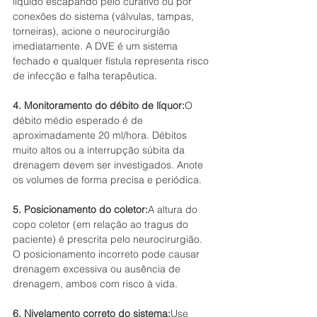
líquido escapando pelo curativo ou por 
conexões do sistema (válvulas, tampas, 
torneiras), acione o neurocirurgião 
imediatamente. A DVE é um sistema 
fechado e qualquer fístula representa risco 
de infecção e falha terapêutica.
4. Monitoramento do débito de líquor:
O 
débito médio esperado é de 
aproximadamente 20 ml/hora. Débitos 
muito altos ou a interrupção súbita da 
drenagem devem ser investigados. Anote 
os volumes de forma precisa e periódica.
5. Posicionamento do coletor:
A altura do 
copo coletor (em relação ao tragus do 
paciente) é prescrita pelo neurocirurgião. 
O posicionamento incorreto pode causar 
drenagem excessiva ou ausência de 
drenagem, ambos com risco à vida.
6. Nivelamento correto do sistema:
Use 