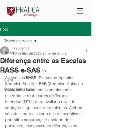
Post
Todos os posts
praticenfgp
Todos os posts
20 de jan. de 2025
2 min de leitura
Diferença entre as Escalas
Carreira
RASS e SAS
Conhecimento Técnico
As escalas 
RASS
 (Richmond Agitation-
Geral
Sedation Scale) e 
SAS
 (Sedation-Agitation 
Conscientização
Scale) são ferramentas amplamente 
utilizadas em Unidades de Terapia 
Intensiva (UTIs) para avaliar o nível de 
sedação e agitação de pacientes. Ambas 
são úteis para ajustar o uso de sedativos e 
garantir a segurança e conforto dos 
pacientes, mas possuem diferenças em 