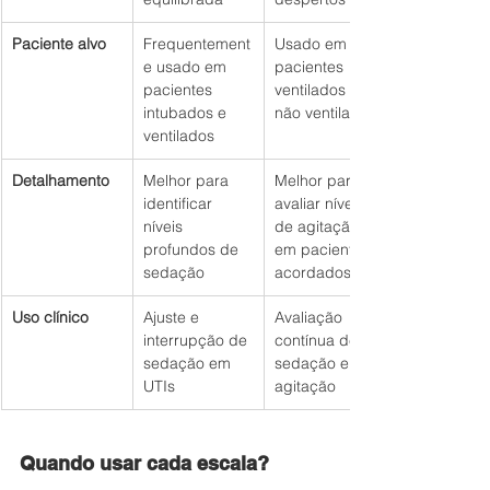
Paciente alvo
Frequentement
Usado em 
e usado em 
pacientes 
pacientes 
ventilados ou 
intubados e 
não ventilados
ventilados
Detalhamento
Melhor para 
Melhor para 
identificar 
avaliar níveis 
níveis 
de agitação 
profundos de 
em pacientes 
sedação
acordados
Uso clínico
Ajuste e 
Avaliação 
interrupção de 
contínua de 
sedação em 
sedação e 
UTIs
agitação
Quando usar cada escala?