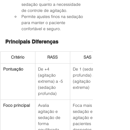
sedação quanto a necessidade 
de controle de agitação.
Permite ajustes finos na sedação 
para manter o paciente 
confortável e seguro.
Principais Diferenças
Critério
RASS
SAS
Pontuação
De +4 
De 1 (sedação 
(agitação 
profunda) a 7 
extrema) a -5 
(agitação 
(sedação 
extrema)
profunda)
Foco principal
Avalia 
Foca mais na 
agitação e 
sedação e 
sedação de 
agitação em 
forma 
pacientes 
equilibrada
despertos