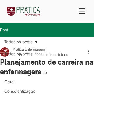
Post
Todos os posts
Prática Enfermagem
Todos os posts
11 de jan. de 2023
4 min de leitura
Planejamento de carreira na
Carreira
enfermagem
Conhecimento Técnico
Geral
Conscientização