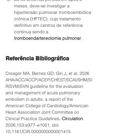
meses, deve-se investigar a 
hipertensão pulmonar tromboembólica 
crônica (HPTEC), cujo tratamento 
definitivo em centros de referência 
continua sendo a 
tromboendarterectomia pulmonar
.
Referência Bibliográfica
Creager MA, Barnes GD, Giri J, et al. 2026 
AHA/ACC/ACCP/ACEP/CHEST/SCAI/SHM/SI
R/SVM/SVN guideline for the evaluation 
and management of acute pulmonary 
embolism in adults: a report of the 
American College of Cardiology/American 
Heart Association Joint Committee on 
Clinical Practice Guidelines. 
Circulation
. 
2026;153:e977–e1051. doi: 
10.1161/CIR.0000000000001415.