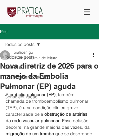
Post
Todos os posts
praticenfgp
Todos os posts
15 de jun.
3 min de leitura
Nova diretriz de 2026 para o
Carreira
manejo da Embolia
Conhecimento Técnico
Pulmonar (EP) aguda
Geral
A 
embolia pulmonar (EP)
, também 
Conscientização
chamada de tromboembolismo pulmonar 
(TEP), é uma condição clínica grave 
caracterizada pela 
obstrução de artérias 
da rede vascular pulmonar
. Essa oclusão 
decorre, na grande maioria das vezes, da 
migração de um trombo
 que se desprende 