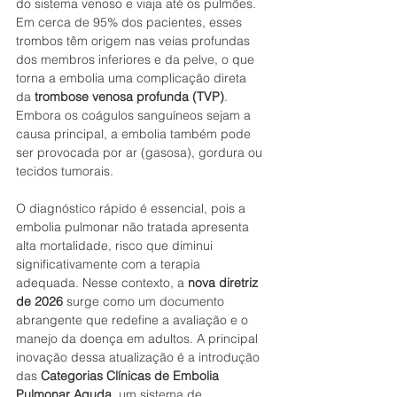
do sistema venoso e viaja até os pulmões. 
Em cerca de 95% dos pacientes, esses 
trombos têm origem nas veias profundas 
dos membros inferiores e da pelve, o que 
torna a embolia uma complicação direta 
da 
trombose venosa profunda (TVP)
. 
Embora os coágulos sanguíneos sejam a 
causa principal, a embolia também pode 
ser provocada por ar (gasosa), gordura ou 
tecidos tumorais.
O diagnóstico rápido é essencial, pois a 
embolia pulmonar não tratada apresenta 
alta mortalidade, risco que diminui 
significativamente com a terapia 
adequada. Nesse contexto, a 
nova diretriz 
de 2026
 surge como um documento 
abrangente que redefine a avaliação e o 
manejo da doença em adultos. A principal 
inovação dessa atualização é a introdução 
das 
Categorias Clínicas de Embolia 
Pulmonar Aguda
, um sistema de 