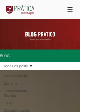
BLOG
Todos os posts
Todos os posts
Carreira
Conhecimento
Técnico
Geral
Conscientização