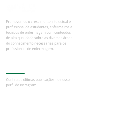
junte os amigos e economizem!
=) Fique ligado nos detalhes da
promoção:
A promoção de pré-lançamento
Promovemos o crescimento intelectual e
pode ser alterada ou encerrada a
profissional de estudantes, enfermeiros e
qualquer momento.
técnicos de enfermagem com
conteúdos
de alta qualidade sobre as diversas áreas
As camisetas adquiridas durante
do conhecimento necessárias para os
a promoção serão enviadas a
profissionais de enfermagem.
partir do dia
18/09/20
.
Obs:
o envio das camisetas
depende do funcionamento das
Instagram
agências dos Correios, que no
momento encontram-se em
Confira as últimas publicações no nosso
greve.
perfil do Instagram.