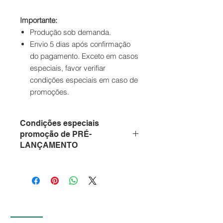
Importante:
Produção sob demanda.
Envio 5 dias após confirmação
do pagamento. Exceto em casos
especiais, favor verifiar
condições especiais em caso de
promoções.
Condições especiais
promoção de PRÉ-
LANÇAMENTO
10% de desconto + FRETE
GRÁTIS
Compre a partir de três camisetas
e ganhe
FRETE GRÁTIS
. Isso
Quem somos
mesmo,
10% de desconto e a
gente ainda vai bancar o frete
,