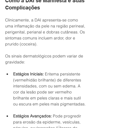
Como a DAI se Manifesta e Suas 
Complicações
Clinicamente, a DAI apresenta-se como 
uma inflamação da pele na região perineal, 
perigenital, perianal e dobras cutâneas. Os 
sintomas comuns incluem ardor, dor e 
prurido (coceira).
Os sinais dermatológicos podem variar de 
gravidade:
Estágios Iniciais:
 Eritema persistente 
(vermelhidão brilhante) de diferentes 
intensidades, com ou sem edema. A 
cor da lesão pode ser vermelho 
brilhante em peles claras e mais sutil 
ou escura em peles mais pigmentadas.
Estágios Avançados:
 Pode progredir 
para erosão da epiderme, vesículas, 