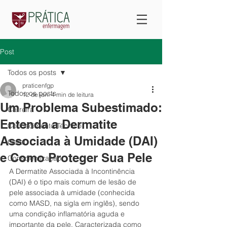
Post
Todos os posts
praticenfgp
Todos os posts
12 de jan.
4 min de leitura
Um Problema Subestimado:
Carreira
Entenda a Dermatite
Conhecimento Técnico
Associada à Umidade (DAI)
Geral
e Como Proteger Sua Pele
Conscientização
A Dermatite Associada à Incontinência 
(DAI) é o tipo mais comum de lesão de 
pele associada à umidade (conhecida 
como MASD, na sigla em inglês), sendo 
uma condição inflamatória aguda e 
importante da pele. Caracterizada como 