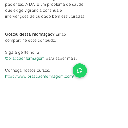
pacientes. A DAI é um problema de saúde 
que exige vigilância contínua e 
intervenções de cuidado bem estruturadas.
Gostou dessa informação?
 Então 
compartilhe esse conteúdo.
Siga a gente no IG 
@praticaenfermagem
 para saber mais.
Conheça nossos cursos: 
https://www.praticaenfermagem.com/
Conheça nossa pós-graduação: 
https://praticaensino.com.br/
enfermagem
enfermeiro
técnico de enfermagem
trabalho em equipe
prevenção de complicações
paciente crítico
higiene rigorosa
idoso
fricção
dermatite associada à umidade
DAI
como proteger sua pele
irritantes químicos