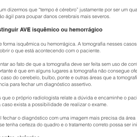
m dizermos que “tempo é cérebro” justamente por ser um qua
ão ágil para poupar danos cerebrais mais severos.
stinguir AVE isquêmico ou hemorrágico
 forma isquêmica ou hemorrágica. A tomografia nesses casos
obrir o que está acontecendo com o paciente.
tentar ao fato de que a tomografia deve ser feita sem uso de con
ortante é que em alguns lugares a tomografia não consegue ofe
caso do cerebelo, bulbo, ponte e outras áreas que a tomografi
ncia para fechar um diagnóstico assertivo.
ue o próprio radiologista relate a dúvida e encaminhe o pac
caso exista a possibilidade de realizar o exame.
l fechar o diagnóstico com uma imagem mais precisa da área 
se tenha certeza do quadro e o tratamento correto possa ser in