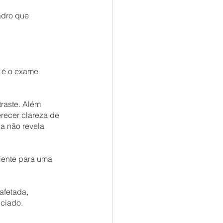
dro que 
 é o exame 
traste. Além 
recer clareza de 
a não revela 
iente para uma 
afetada, 
iciado.