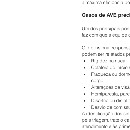
a máxima eficiência po
Casos de AVE prec
Um dos principais pont
faz com que a equipe d
O profissional respons
podem ser relatados p
Rigidez na nuca;
Cefaleia de iníci
Fraqueza ou dormê
corpo;
Alterações de visã
Hemiparesia, pare
Disartria ou dislali
Desvio de comissur
A identificação dos si
pela triagem, trate o 
atendimento e às prim