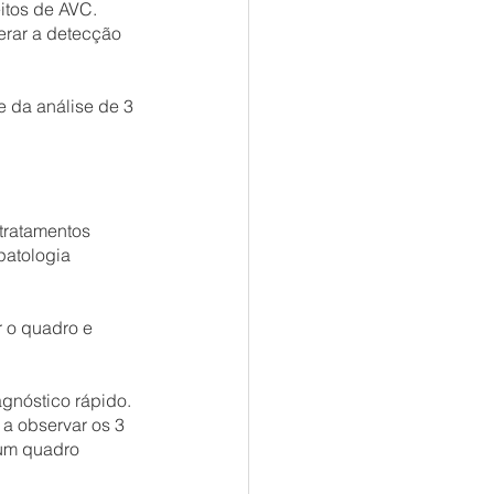
itos de AVC. 
erar a detecção 
e da análise de 3 
tratamentos 
patologia 
r o quadro e 
agnóstico rápido. 
a observar os 3 
 um quadro 