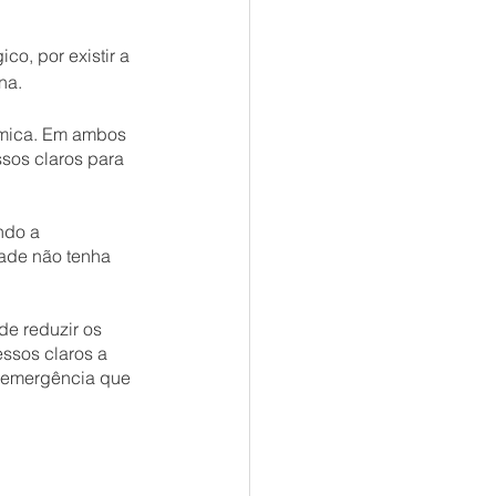
o, por existir a 
na.
mica. Em ambos 
sos claros para 
ndo a 
ade não tenha 
de reduzir os 
ssos claros a 
 emergência que 