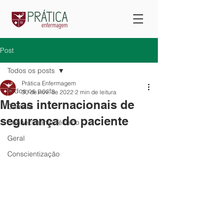
Post
Todos os posts
Prática Enfermagem
Todos os posts
30 de nov. de 2022
2 min de leitura
Metas internacionais de
Carreira
segurança do paciente
Conhecimento Técnico
Geral
Conscientização