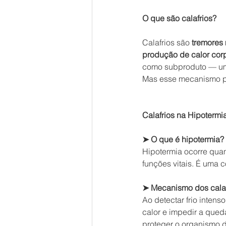
O que são calafrios?
Calafrios são 
tremores 
produção de calor cor
como subproduto — um
Mas esse mecanismo po
Calafrios na Hipotermi
➤ O que é hipotermia?
Hipotermia ocorre quan
funções vitais. É uma 
➤ Mecanismo dos calaf
Ao detectar frio intenso
calor e impedir a que
proteger o organismo d