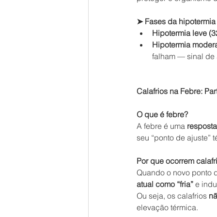
➤ Fases da hipotermia 
Hipotermia leve (3
Hipotermia modera
falham — sinal de 
Calafrios na Febre: Par
O que é febre?
A febre é uma 
resposta
seu “ponto de ajuste” t
Por que ocorrem calafr
Quando o novo ponto de
atual como “fria”
 e indu
Ou seja, os calafrios 
nã
elevação térmica.