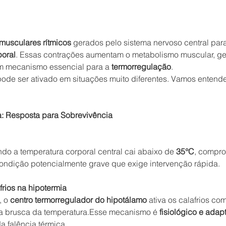
musculares rítmicos
 gerados pelo sistema nervoso central para
poral
. Essas contrações aumentam o metabolismo muscular, ge
 mecanismo essencial para a 
termorregulação
.
de ser ativado em situações muito diferentes. Vamos entend
a: Resposta para Sobrevivência
do a temperatura corporal central cai abaixo de 
35°C
, compr
condição potencialmente grave que exige intervenção rápida.
rios na hipotermia
, o 
centro termorregulador do hipotálamo
 ativa os calafrios co
da brusca da temperatura.Esse mecanismo é 
fisiológico e adap
a falência térmica.