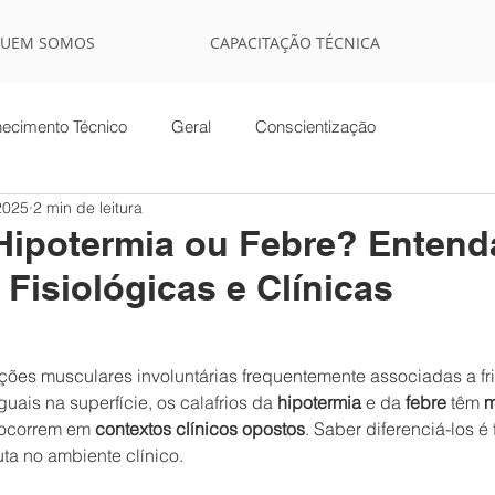
UEM SOMOS
CAPACITAÇÃO TÉCNICA
ecimento Técnico
Geral
Conscientização
2025
2 min de leitura
 Hipotermia ou Febre? Entend
 Fisiológicas e Clínicas
ações musculares involuntárias frequentemente associadas a fri
ais na superfície, os calafrios da 
hipotermia
 e da 
febre
 têm 
m
 ocorrem em 
contextos clínicos opostos
. Saber diferenciá-los é
ta no ambiente clínico.