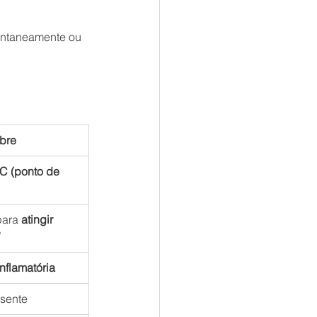
pontaneamente ou 
bre
C (ponto de 
para 
atingir 
”
nflamatória
sente