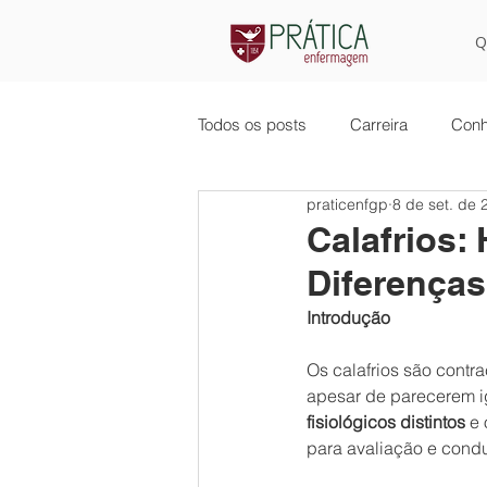
Q
Todos os posts
Carreira
Conh
praticenfgp
8 de set. de 
Calafrios:
Diferenças
Introdução
Os calafrios são contr
apesar de parecerem igu
fisiológicos distintos
 e
para avaliação e condu