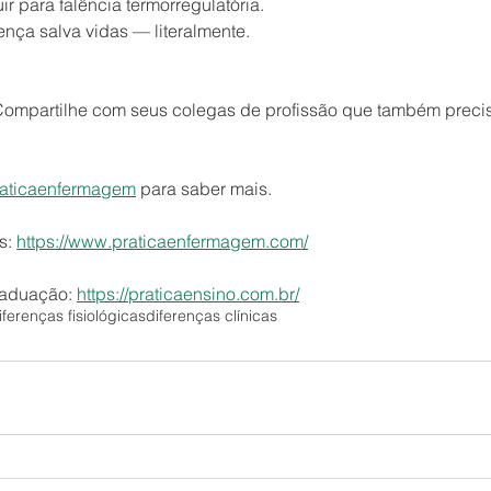
r para falência termorregulatória.
nça salva vidas — literalmente.
Compartilhe com seus colegas de profissão que também precisa
aticaenfermagem
 para saber mais.
: 
https://www.praticaenfermagem.com/
aduação: 
https://praticaensino.com.br/
iferenças fisiológicas
diferenças clínicas