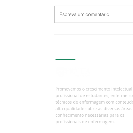
Escreva um comentário
Anotação de enfermagem:
por que evoluir errado pode
colocar sua carreira em
risco
Quem somos
Promovemos o crescimento intelectual
profissional de estudantes, enfermeiro
técnicos de enfermagem com
conteúd
alta qualidade sobre as diversas áreas
conhecimento necessárias para os
profissionais de enfermagem.