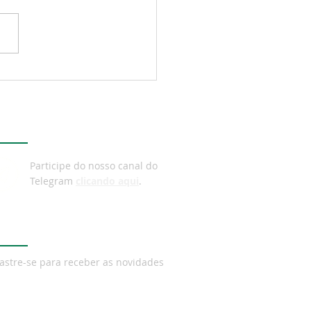
sa atualiza orientação:
se deve clampear a
a vesical de demora
nte transporte,
legram
lização ou
mbulação
Participe do nosso canal do
Telegram
clicando aqui
.
wsletter
astre-se para receber as novidades