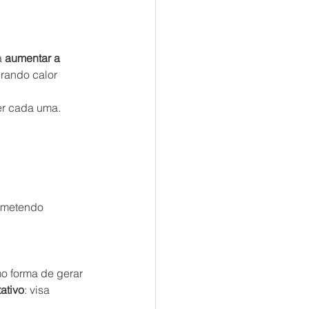
 
aumentar a 
rando calor 
er cada uma.
ometendo 
mo forma de gerar 
tativo
: visa 