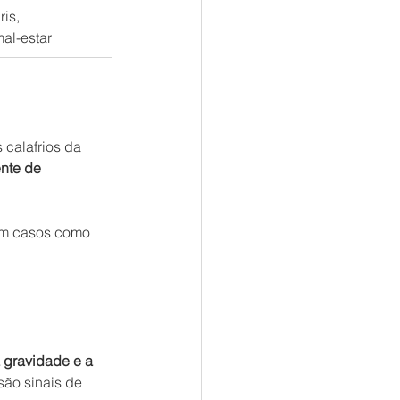
is, 
al-estar
 calafrios da 
nte de 
em casos como 
 gravidade e a 
são sinais de 