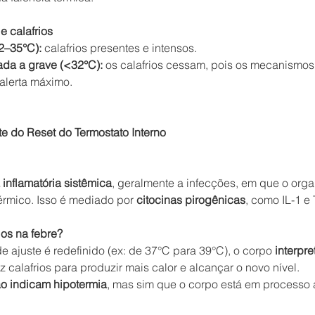
e calafrios
2–35°C):
 calafrios presentes e intensos.
da a grave (<32°C):
 os calafrios cessam, pois os mecanismos
alerta máximo.
te do Reset do Termostato Interno
 inflamatória sistêmica
, geralmente a infecções, em que o orga
érmico. Isso é mediado por 
citocinas pirogênicas
, como IL-1 e
ios na febre?
 ajuste é redefinido (ex: de 37°C para 39°C), o corpo 
interpre
z calafrios para produzir mais calor e alcançar o novo nível.
o indicam hipotermia
, mas sim que o corpo está em processo a