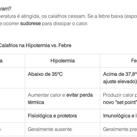
aram?
ratura é atingida, os calafrios cessam. Se a febre baixa (es
e ocorrer 
sudorese
 para dissipar o calor.
lafrios na Hipotermia vs. Febre
ca
Hipotermia
Fe
Abaixo de 35°C
Acima de 37,8°
ajuste elevado)
Aumentar calor e 
evitar perda 
Produzir calor 
térmica
novo “set point
Fisiológica e protetora
Imunológica e i
o
Geralmente ausente
Geralmente pre