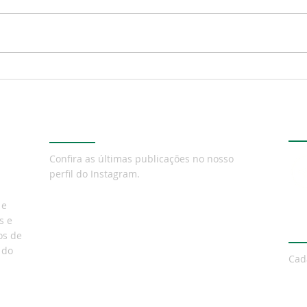
Sala vermelha: o que a
Anvi
enfermagem precisa
não 
dominar para atuar com
sond
segurança
dura
Instagram
Te
mobi
dea
Confira as últimas publicações no nosso
perfil do Instagram.
 e
s e
Ne
os de
 do
Cad