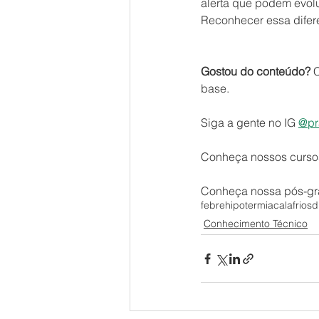
alerta que podem evolui
Reconhecer essa difere
Gostou do conteúdo?
 
base.
Siga a gente no IG 
@pr
Conheça nossos cursos
Conheça nossa pós-gr
febre
hipotermia
calafrios
d
Conhecimento Técnico