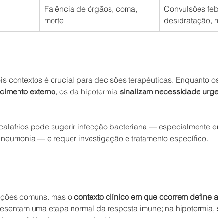
Falência de órgãos, coma, 
Convulsões febr
morte
desidratação, m
is contextos é crucial para decisões terapêuticas. Enquanto os
cimento externo
, os da hipotermia 
sinalizam necessidade urge
 calafrios pode sugerir infecção bacteriana — especialmente 
 pneumonia — e requer investigação e tratamento específico.
tações comuns, mas o 
contexto clínico em que ocorrem define a
presentam uma etapa normal da resposta imune; na hipotermia, 