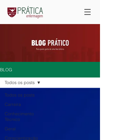
BLOG
Todos os posts
Todos os posts
Carreira
Conhecimento
Técnico
Geral
Conscientização