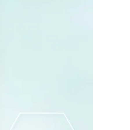
proteção do meio ambiente como pilares
indissociáveis da saúde humana.