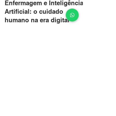
5 de fev.
Enfermagem e Inteligência
Artificial: o cuidado
humano na era digital
À medida que o sistema de saúde se torna mais
complexo, surge uma pergunta inevitável: como
manter a qualidade do cuidado humano diante
de tanta demanda, pressão e escassez de
recursos?