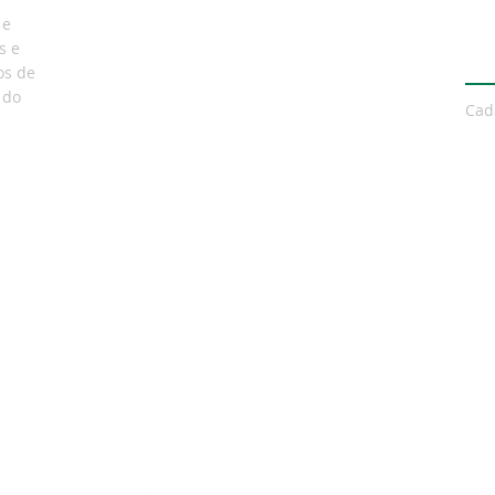
 e
s e
Ne
os de
 do
Cad