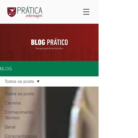
BLOG
Todos os posts
Todos os posts
Carreira
Conhecimento
Técnico
Geral
Conscientização