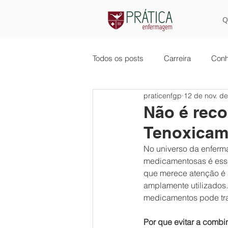
Q
Todos os posts
Carreira
Conh
praticenfgp
12 de nov. d
Não é reco
Tenoxicam
No universo da enferm
medicamentosas é esse
que merece atenção é a
amplamente utilizados.
medicamentos pode traz
Por que evitar a comb