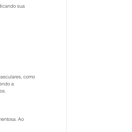
dicando sua 
vasculares, como 
tendo a 
os.
entosa. Ao 