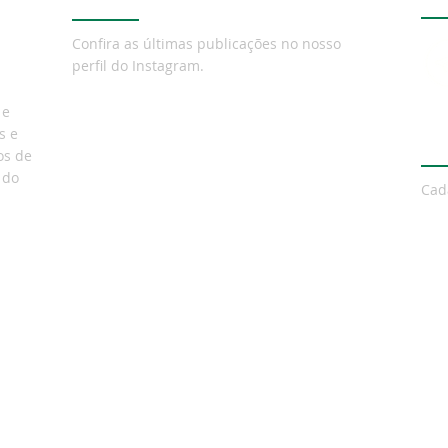
mobi
dea
Confira as últimas publicações no nosso
perfil do Instagram.
 e
s e
Ne
os de
 do
Cad