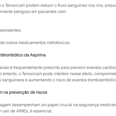
o o Tenoxicam podem reduzir o fluxo sanguíneo nos rins, preju
larmente perigoso em pacientes com:
eexistentes;
de outros medicamentos nefrotóxicos.
ntitrombótico da Aspirina
ixas é frequentemente prescrita para prevenir eventos cardio
No entanto, o Tenoxicam pode interferir nesse efeito, comprome
 sanguíneos e aumentando o risco de eventos tromboembólic
m na prevenção de riscos
ermagem desempenham um papel crucial na segurança medicam
m uso de AINEs, é essencial: