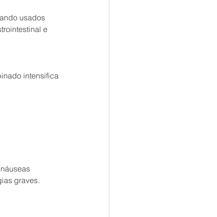
uando usados 
rointestinal e 
nado intensifica 
 náuseas 
ias graves.