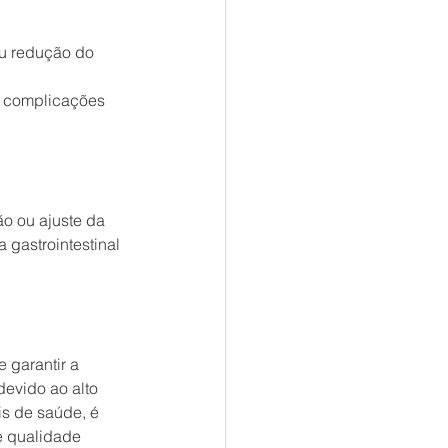
ou redução do 
 complicações 
ão ou ajuste da 
gastrointestinal 
 garantir a 
evido ao alto 
is de saúde, é 
e qualidade 