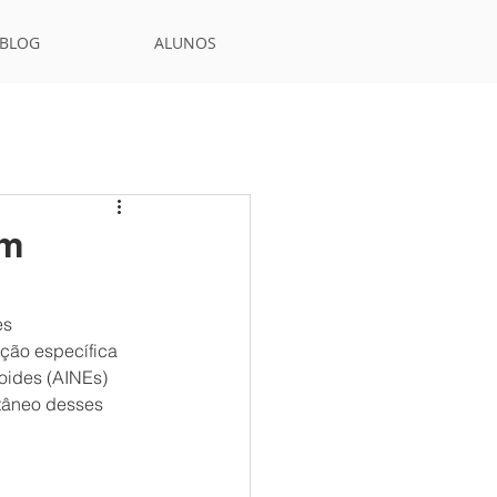
BLOG
ALUNOS
om
s 
ção específica 
oides (AINEs) 
tâneo desses 