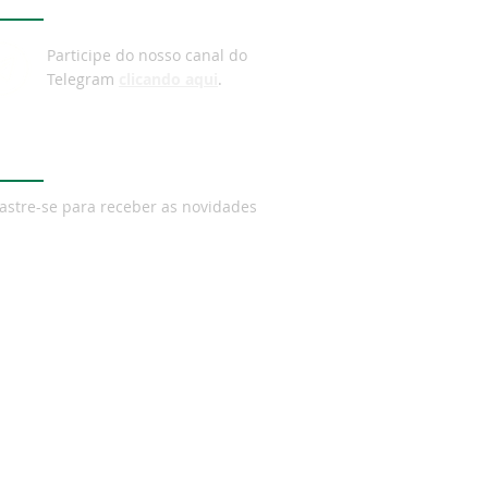
lização ou
mbulação
Participe do nosso canal do
Telegram
clicando aqui
.
wsletter
astre-se para receber as novidades