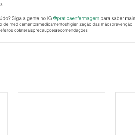
s.
údo? Siga a gente no IG 
@praticaenfermagem
 para saber mais
ão de medicamentos
medicamentos
higienização das mãos
prevenção
m
efeitos colaterais
precauções
recomendações