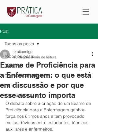
Post
Todos os posts
praticenfgp
Todos os posts
25 de jun.
6 min de leitura
Exame de Proficiência para
Carreira
a Enfermagem: o que está
Conhecimento Técnico
em discussão e por que
Geral
esse assunto importa
Conscientização
O debate sobre a criação de um Exame de 
Proficiência para a Enfermagem ganhou 
força nos últimos anos e tem provocado 
muitas dúvidas entre estudantes, técnicos, 
auxiliares e enfermeiros.