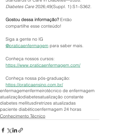
Standards of Care in Diabetes—2026. 
Diabetes Care
 2026;49(Suppl. 1):S1–S362.
Gostou dessa informação?
 Então 
compartilhe esse conteúdo!
Siga a gente no IG 
@praticaenfermagem
 para saber mais.
Conheça nossos cursos: 
https://www.praticaenfermagem.com/
Conheça nossa pós-graduação: 
https://praticaensino.com.br/
enfermagem
enfermeiro
técnico de enfermagem
atualização
diabetes
atualização constante
diabetes mellitus
diretrizes atualizadas
paciente diabético
enfermagem 24 horas
Conhecimento Técnico