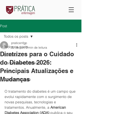
Post
Todos os posts
praticenfgp
Todos os posts
22 de jun.
3 min de leitura
Diretrizes para o Cuidado
Carreira
do Diabetes 2026:
Conhecimento Técnico
Principais Atualizações e
Geral
Mudanças
Conscientização
O tratamento do diabetes é um campo que 
evolui rapidamente com o surgimento de 
novas pesquisas, tecnologias e 
tratamentos. Anualmente, a 
American 
Diabetes Association (ADA)
 publica o seu 