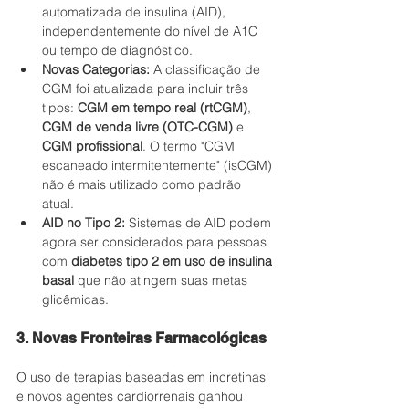
automatizada de insulina (AID), 
independentemente do nível de A1C 
ou tempo de diagnóstico.
Novas Categorias:
 A classificação de 
CGM foi atualizada para incluir três 
tipos: 
CGM em tempo real (rtCGM)
, 
CGM de venda livre (OTC-CGM)
 e 
CGM profissional
. O termo "CGM 
escaneado intermitentemente" (isCGM) 
não é mais utilizado como padrão 
atual.
AID no Tipo 2:
 Sistemas de AID podem 
agora ser considerados para pessoas 
com 
diabetes tipo 2 em uso de insulina 
basal
 que não atingem suas metas 
glicêmicas.
3. Novas Fronteiras Farmacológicas
O uso de terapias baseadas em incretinas 
e novos agentes cardiorrenais ganhou 