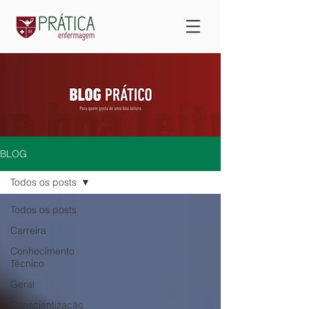
BLOG
Todos os posts
Todos os posts
Carreira
Conhecimento
Técnico
Geral
Conscientização