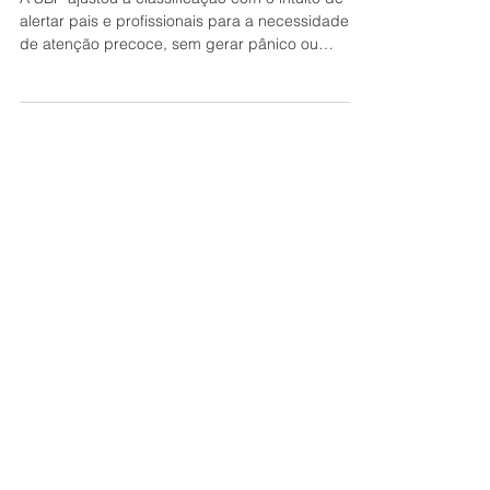
A SBP ajustou a classificação com o intuito de
alertar pais e profissionais para a necessidade
de atenção precoce, sem gerar pânico ou
consultas desnecessárias.